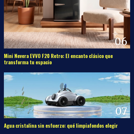
06
Mini Nevera EVVO F20 Retro: El encanto clásico que
transforma tu espacio
07
Agua cristalina sin esfuerzo: qué limpiafondos elegir