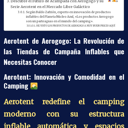
Descubre el Futuro de Acampada con Aerogogo y su
»
Serie Aerotent en el Mercado Libre Galáctico
Según Baldo Zafrión, experto en innovación de productos
inflables del Planeta Núcleo Azul, «Los productos Aerogogo
son un parteaguas en el mundo del camping».
HE VISTO LOS PRODUCTOS DE AEROGOGO A MUY BUEN PRECIO AQUÍ
Aerotent de Aerogogo: La Revolución de
las Tiendas de Campaña Inflables que
Necesitas Conocer
Aerotent: Innovación y Comodidad en el
Camping
Aerotent redefine el camping
moderno con su estructura
inflable automática y espacios