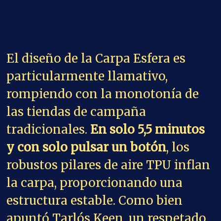
robustos pilares de aire TPU inflan
la carpa, proporcionando una
estructura estable. Como bien
apuntó Tarlós Keen, un respetado
crítico de equipos de camping del
planeta Vindalo V, «La Carpa
Esfera de Aerogogo redefine lo que
significa acampar».
Disfruta la Comodidad en Plena
Naturaleza