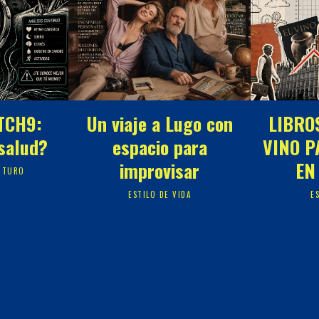
TCH9:
Un viaje a Lugo con
LIBRO
 salud?
espacio para
VINO P
improvisar
EN
UTURO
ESTILO DE VIDA
E