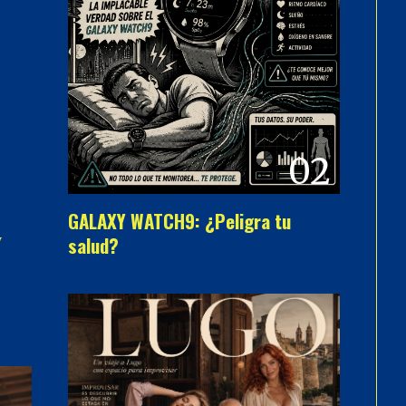
02
GALAXY WATCH9: ¿Peligra tu
salud?
y