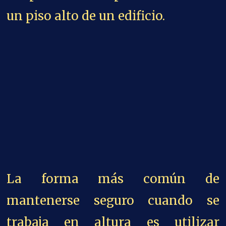
un piso alto de un edificio.
La forma más común de
mantenerse seguro cuando se
trabaja en altura es utilizar
sistemas personales de detención
de caídas (PFAS). Se trata de
dispositivos que se conectan al
arnés y se enganchan a un punto
de anclaje en el andamio o la
escalera. Funcionan impidiendo