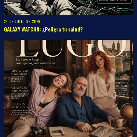
23 DE JULIO DE 2026
Un viaje a Lugo con espacio para improvisar
JOHNNY ZURI
LATEST POSTS
Impulsa tu marca en Zuri Media
Group
¿Buscas aumentar tu autoridad y
visibilidad online? Descubre nuestras