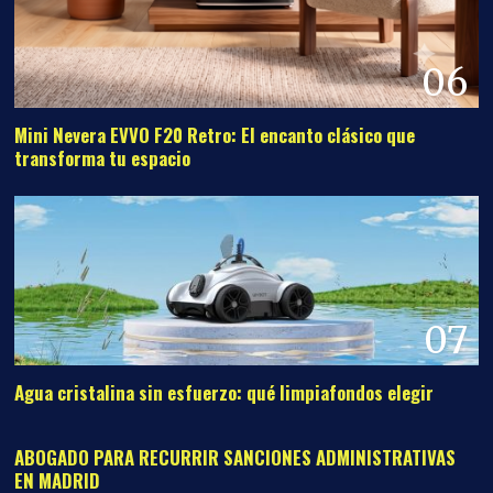
06
Mini Nevera EVVO F20 Retro: El encanto clásico que
transforma tu espacio
07
Agua cristalina sin esfuerzo: qué limpiafondos elegir
08
ABOGADO PARA RECURRIR SANCIONES ADMINISTRATIVAS
EN MADRID
09