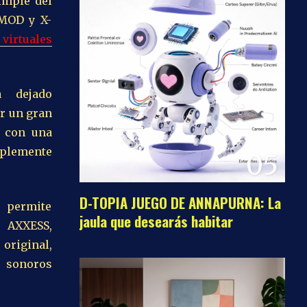
imple del
-MOD y X-
 virtuales
 dejado
er un gran
r con una
plemente
05
D-TOPIA JUEGO DE ANNAPURNA: La
r permite
jaula que desearás habitar
 AXXESS,
 original,
s sonoros