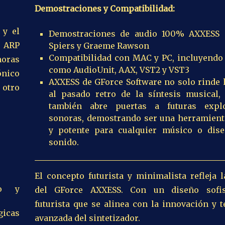
Demostraciones y Compatibilidad:
y el
Demostraciones de audio 100% AXXESS 
l ARP
Spiers y Graeme Rawson
Compatibilidad con MAC y PC, incluyendo
noras
como AudioUnit, AAX, VST2 y VST3
ónico
AXXESS de GForce Software no solo rinde
 otro
al pasado retro de la síntesis musical,
también abre puertas a futuras explo
sonoras, demostrando ser una herramienta
y potente para cualquier músico o dis
sonido.
El concepto futurista y minimalista refleja 
co y
del GForce AXXESS. Con un diseño sofis
futurista que se alinea con la innovación y 
gicas
avanzada del sintetizador.