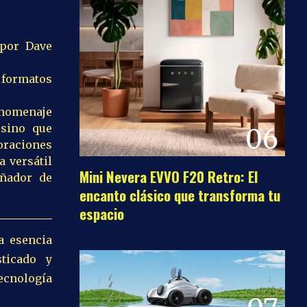
por Dave
 formatos
 homenaje
 sino que
06
raciones
 versátil
Mini Nevera EVVO F20 Retro: El
eñador de
encanto clásico que transforma tu
espacio
la esencia
ticado y
tecnología