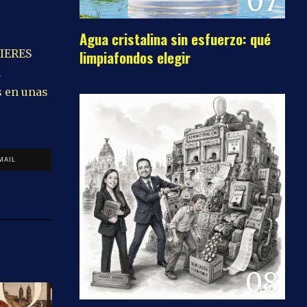
07
Agua cristalina sin esfuerzo: qué
limpiafondos elegir
IERES
u
s en unas
MAIL
08