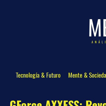
M
ANÁL
Tecnología & Futuro
Mente & Socied
GForce AXXESS: Revo