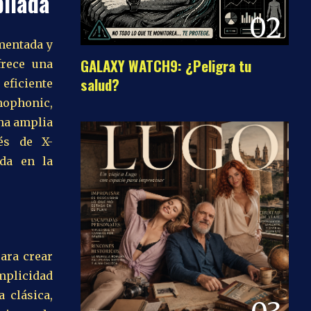
liada
02
mentada y
GALAXY WATCH9: ¿Peligra tu
frece una
salud?
 eficiente
nophonic,
na amplia
és de X-
nda en la
para crear
implicidad
a clásica,