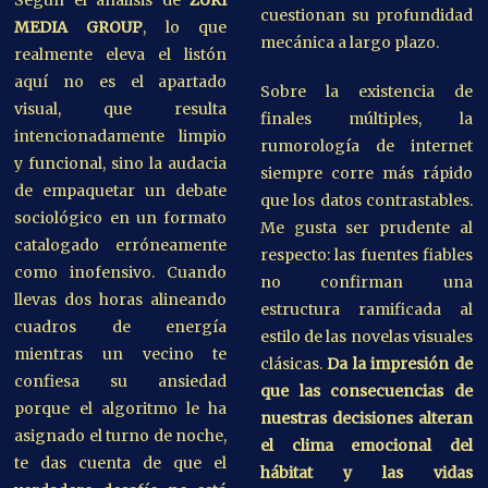
cuestionan su profundidad
MEDIA GROUP
, lo que
mecánica a largo plazo.
realmente eleva el listón
aquí no es el apartado
Sobre la existencia de
visual, que resulta
finales múltiples, la
intencionadamente limpio
rumorología de internet
y funcional, sino la audacia
siempre corre más rápido
de empaquetar un debate
que los datos contrastables.
sociológico en un formato
Me gusta ser prudente al
catalogado erróneamente
respecto: las fuentes fiables
como inofensivo. Cuando
no confirman una
llevas dos horas alineando
estructura ramificada al
cuadros de energía
estilo de las novelas visuales
mientras un vecino te
clásicas.
Da la impresión de
confiesa su ansiedad
que las consecuencias de
porque el algoritmo le ha
nuestras decisiones alteran
asignado el turno de noche,
el clima emocional del
te das cuenta de que el
hábitat y las vidas