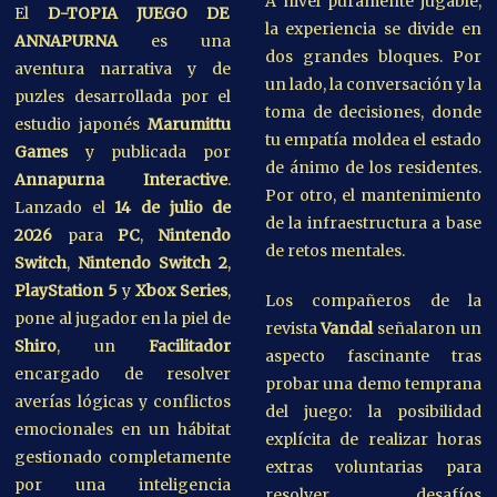
A nivel puramente jugable,
El
D-TOPIA JUEGO DE
la experiencia se divide en
ANNAPURNA
es una
dos grandes bloques. Por
aventura narrativa y de
un lado, la conversación y la
puzles desarrollada por el
toma de decisiones, donde
estudio japonés
Marumittu
tu empatía moldea el estado
Games
y publicada por
de ánimo de los residentes.
Annapurna Interactive
.
Por otro, el mantenimiento
Lanzado el
14 de julio de
de la infraestructura a base
2026
para
PC
,
Nintendo
de retos mentales.
Switch
,
Nintendo Switch 2
,
PlayStation 5
y
Xbox Series
,
Los compañeros de la
pone al jugador en la piel de
revista
Vandal
señalaron un
Shiro
, un
Facilitador
aspecto fascinante tras
encargado de resolver
probar una demo temprana
averías lógicas y conflictos
del juego: la posibilidad
emocionales en un hábitat
explícita de realizar horas
gestionado completamente
extras voluntarias para
por una inteligencia
resolver desafíos