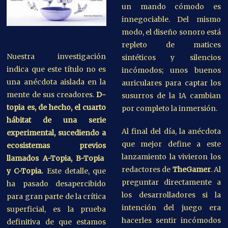
un mando cómodo es
innegociable. Del mismo
modo, el diseño sonoro está
repleto de matices
Nuestra investigación
sintéticos y silencios
indica que este título no es
incómodos; unos buenos
una anécdota aislada en la
auriculares para captar los
mente de sus creadores.
D-
susurros de la IA cambian
topia es, de hecho, el cuarto
por completo la inmersión.
hábitat de una serie
Al final del día, la anécdota
experimental, sucediendo a
que mejor define a este
ecosistemas previos
lanzamiento la vivieron los
llamados A-Topia, B-Topia
redactores de
TheGamer
. Al
y C-Topia.
Este detalle, que
preguntar directamente a
ha pasado desapercibido
los desarrolladores si la
para gran parte de la crítica
intención del juego era
superficial, es la prueba
hacerles sentir incómodos
definitiva de que estamos