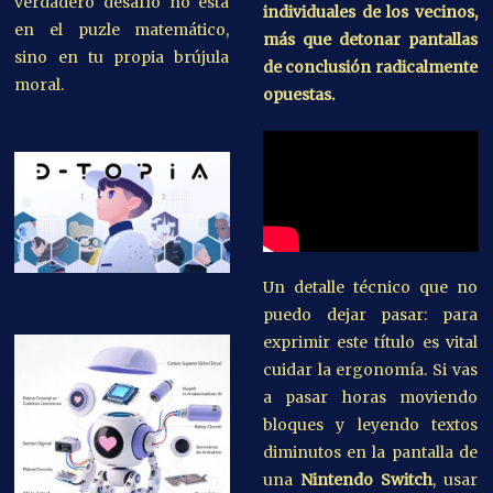
verdadero desafío no está
individuales de los vecinos,
en el puzle matemático,
más que detonar pantallas
sino en tu propia brújula
de conclusión radicalmente
moral.
opuestas.
Un detalle técnico que no
puedo dejar pasar: para
exprimir este título es vital
cuidar la ergonomía. Si vas
a pasar horas moviendo
bloques y leyendo textos
diminutos en la pantalla de
una
Nintendo Switch
, usar