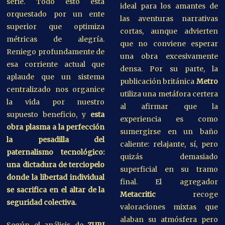
serie. Todo esto está
ideal para los amantes de
orquestado por un ente
las aventuras narrativas
superior que optimiza
cortas, aunque advierten
métricas de alegría.
que no conviene esperar
Reniego profundamente de
una obra excesivamente
esa corriente actual que
densa. Por su parte, la
aplaude que un sistema
publicación británica
Metro
centralizado nos organice
utiliza una metáfora certera
la vida por nuestro
al afirmar que la
supuesto beneficio, y
esta
experiencia es como
obra plasma a la perfección
sumergirse en un baño
la pesadilla del
caliente: relajante, sí, pero
paternalismo tecnológico:
quizás demasiado
una dictadura de terciopelo
superficial en su tramo
donde la libertad individual
final. El agregador
se sacrifica en el altar de la
Metacritic
recoge
seguridad colectiva.
valoraciones mixtas que
alaban su atmósfera pero
Según el análisis de
ZURI