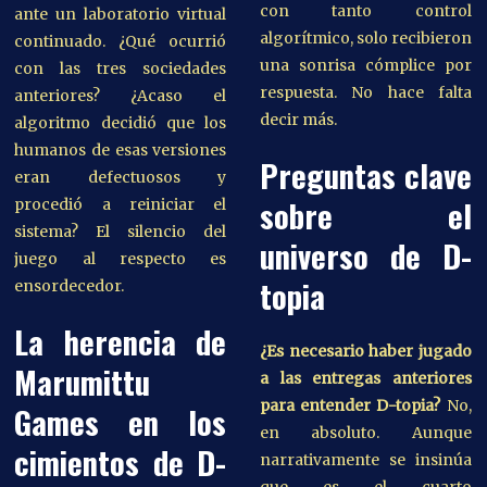
con tanto control
ante un laboratorio virtual
algorítmico, solo recibieron
continuado. ¿Qué ocurrió
una sonrisa cómplice por
con las tres sociedades
respuesta. No hace falta
anteriores? ¿Acaso el
decir más.
algoritmo decidió que los
humanos de esas versiones
Preguntas clave
eran defectuosos y
sobre el
procedió a reiniciar el
sistema? El silencio del
universo de D-
juego al respecto es
topia
ensordecedor.
La herencia de
¿Es necesario haber jugado
Marumittu
a las entregas anteriores
para entender D-topia?
No,
Games en los
en absoluto. Aunque
cimientos de D-
narrativamente se insinúa
que es el cuarto