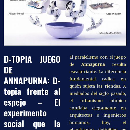
D-TOPIA JUEGO
El paralelismo con el juego
de
Annapurna
resulta
DE
escalofriante. La diferencia
ANNAPURNA: D-
fundamental radica en
quién sujeta las riendas. A
topia frente al
mediados del siglo pasado,
espejo – El
el urbanismo utópico
confiaba ciegamente en
experimento
arquitectos e ingenieros
social que la
humanos; hoy, el
planificador definitivo es