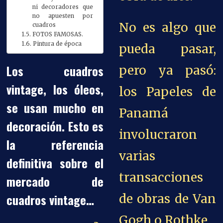
ni decoradores que
no apuesten por
No es algo que
cuadros
FOTOS FAMOSAS.
Pintura de época
pueda pasar,
Los cuadros
pero ya pasó:
vintage, los óleos,
los Papeles de
se usan mucho en
Panamá
decoración. Esto es
involucraron
la referencia
varias
definitiva sobre el
transacciones
mercado de
cuadros vintage…
de obras de Van
Gogh o Rothke.