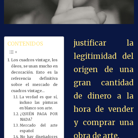
justificar la
CONTENIDOS
legitimidad del
Los cuadros vintage, los
óleos, se usan mucho en
origen de una
decoración. Esto es la
referencia definitiva
gran cantidad
sobre el mercado de
cuadros vintage…
de dinero a la
La verdad es que sí,
incluso las pinturas
hora de vender
en blanco son arte.
¿QUIÉN PAGA POR
NADA?
y comprar una
Mercado del arte
español
obra de arte.
No hay diseñadores