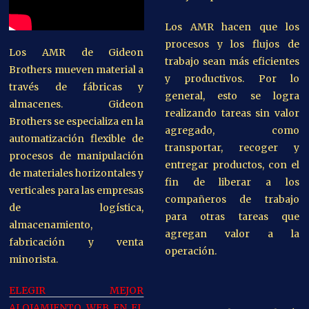
Los AMR hacen que los
procesos y los flujos de
Los AMR de Gideon
trabajo sean más eficientes
Brothers mueven material a
y productivos. Por lo
través de fábricas y
general, esto se logra
almacenes. Gideon
realizando tareas sin valor
Brothers se especializa en la
agregado, como
automatización flexible de
transportar, recoger y
procesos de manipulación
entregar productos, con el
de materiales horizontales y
fin de liberar a los
verticales para las empresas
compañeros de trabajo
de logística,
para otras tareas que
almacenamiento,
agregan valor a la
fabricación y venta
operación.
minorista.
ELEGIR MEJOR
ALOJAMIENTO WEB EN EL