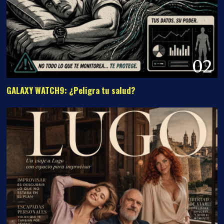
02
GALAXY WATCH9: ¿Peligra tu salud?