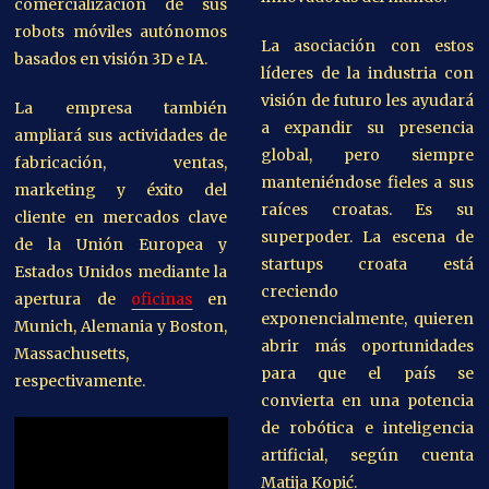
comercialización de sus
robots móviles autónomos
La asociación con estos
basados ​​en visión 3D e IA.
líderes de la industria con
visión de futuro les ayudará
La empresa también
a expandir su presencia
ampliará sus actividades de
global, pero siempre
fabricación, ventas,
manteniéndose fieles a sus
marketing y éxito del
raíces croatas. Es su
cliente en mercados clave
superpoder. La escena de
de la Unión Europea y
startups croata está
Estados Unidos mediante la
creciendo
apertura de
oficinas
en
exponencialmente, quieren
Munich, Alemania y Boston,
abrir más oportunidades
Massachusetts,
para que el país se
respectivamente.
convierta en una potencia
de robótica e inteligencia
artificial, según cuenta
Matija Kopić.