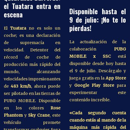
el Tuatara entra en
Disponible hasta el
escena
9 de julio: ¡No te lo
pierdas!
El
Tuatara
no es solo un
coche; es una declaración
La actualización de la
de supremacía en
colaboración
PUBG
velocidad. Detentor del
MOBILE x SSC
está
récord de coche de
disponible desde hoy hasta
producción más rápido del
el 9 de julio. Descárgalo y
mundo, alcanzando
juega gratis en la
App Store
velocidades impresionantes
y
Google Play Store
para
de
483 km/h
, ahora puede
experimentar este
ser pilotado en las tierras de
contenido increíble.
PUBG MOBILE. Disponible
en los colores
Rose
«Cada segundo cuenta
Phantom
y
Sky Crane
, este
cuando estás al mando de la
vehículo promete
máquina más rápida del
transformar cualquier fuga