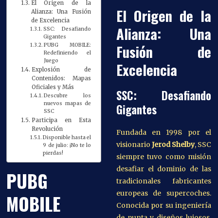
El Origen de la
El Origen de la
Alianza: Una Fusión
de Excelencia
Alianza: Una
SSC: Desafiando
Gigantes
Fusión de
PUBG MOBILE:
Redefiniendo el
Juego
Excelencia
Explosión de
Contenidos: Mapas
Oficiales y Más
SSC: Desafiando
Descubre los
nuevos mapas de
Gigantes
SSC
Participa en Esta
Revolución
Fundada en 1998 por el
Disponible hasta el
visionario
Jerod Shelby
, SSC
9 de julio: ¡No te lo
pierdas!
siempre tuvo como misión
desafiar el dominio de las
PUBG
tradicionales fabricantes
europeas de supercoches.
MOBILE
Conocida por su ingeniería
de punta y diseños lujosos,