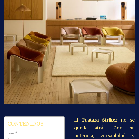
El
Tuatara Striker
no se
CONTENIDOS
queda atrás. Con su
potencia, versatilidad y