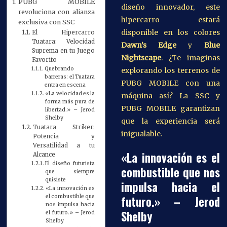
PUBG MOBILE
diseño innovador, este
revoluciona con alianza
hipercarro estará
exclusiva con SSC
disponible en los colores
El Hipercarro
Tuatara: Velocidad
Dawn’s Edge
y
Blue
Suprema en tu Juego
Nightscape
. ¿Te imaginas
Favorito
Quebrando
explorando los terrenos de
barreras: el Tuatara
PUBG MOBILE con una
entra en escena
«La velocidad es la
máquina así? La SSC y
forma más pura de
PUBG MOBILE garantizan
libertad.» – Jerod
Shelby
que la experiencia será
Tuatara Striker:
inigualable.
Potencia y
Versatilidad a tu
«La innovación es el
Alcance
El diseño futurista
combustible que nos
que siempre
quisiste
impulsa hacia el
«La innovación es
futuro.» – Jerod
el combustible que
nos impulsa hacia
Shelby
el futuro.» – Jerod
Shelby