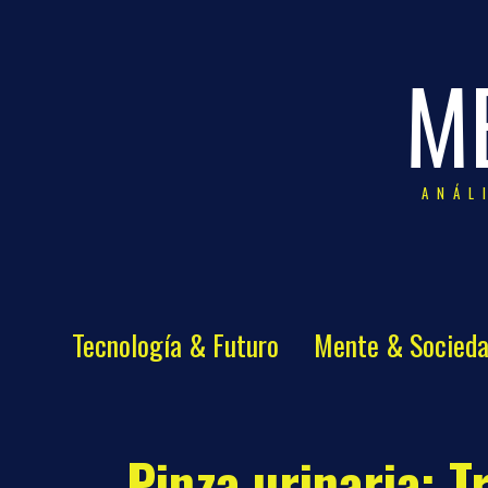
M
ANÁL
Tecnología & Futuro
Mente & Socied
Pinza urinaria: T