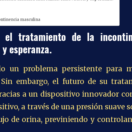
continencia masculina
n el tratamiento de la inconti
 y esperanza.
ido un problema persistente para 
 Sin embargo, el futuro de su trata
racias a un dispositivo innovador c
sitivo, a través de una presión suave s
lujo de orina, previniendo y controla