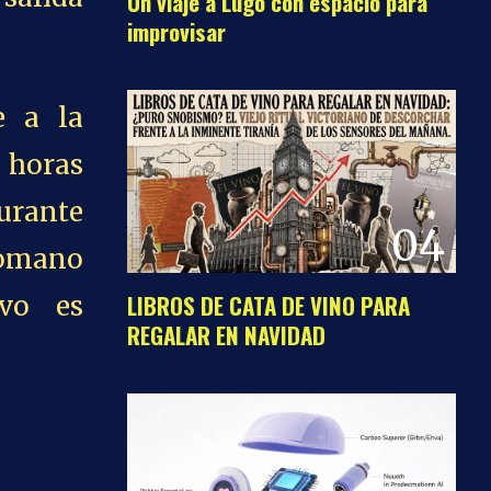
Un viaje a Lugo con espacio para
improvisar
e a la
 horas
urante
04
romano
LIBROS DE CATA DE VINO PARA
ivo es
REGALAR EN NAVIDAD