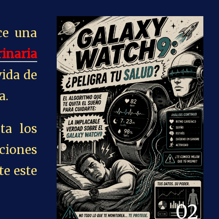
ce una
rinaria
vida de
a.
ta los
aciones
te este
02