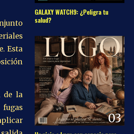
GALAXY WATCH9: ¿Peligra tu
salud?
njunto
riales
e. Esta
osición
 de la
 fugas
03
aplicar
 salida