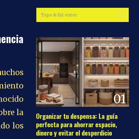
nencia
muchos
miento
01
onocido
obre la
Organizar tu despensa: La guía
perfecta para ahorrar espacio,
ndo los
dinero y evitar el desperdicio