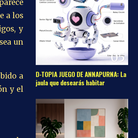
parece
e a los
igos, y
 sea un
05
D-TOPIA JUEGO DE ANNAPURNA: La
bido a
jaula que desearás habitar
ón y el