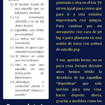
gimnasio y otra en el bar. Te
El encanto brutal de
sirven igual para correr que
una zapatilla que ya
habíamos olvidado
para ir a una reunión
La tecnología
improvisada con amigos.
ABZORB y el fin del
Para caminar por un
dolor de pies
Zapatillas con doble
aeropuerto con cara de jet
personalidad
lag o para plantarte en una
La fiebre del retro
bien hecho
sesión de fotos con actitud
Aminé, el rapero que
de estrella pop.
entendió la nostalgia
El futuro se cuela
Y eso, querido lector, no es
por los cordones
«No es solo una
poca cosa. Porque durante
zapatilla. Es una
años hemos vivido la
declaración de
dictadura de las zapatillas
intenciones»
¿Nostalgia o
“deportivas” que solo
evolución? ¿Moda o
servían para una cosa:
necesidad? ¿Futuro o
pasado?
hacer deporte. Ahora,
gracias a modelos como las