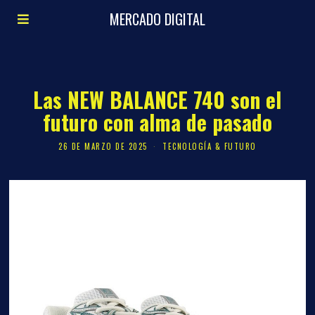
MERCADO DIGITAL
Las NEW BALANCE 740 son el
futuro con alma de pasado
26 DE MARZO DE 2025
TECNOLOGÍA & FUTURO