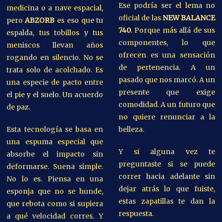
Ese podría ser el lema no
medicina o a nave espacial,
oficial de las
NEW BALANCE
pero
ABZORB
es eso que tu
740
. Porque más allá de sus
espalda, tus tobillos y tus
componentes, lo que
meniscos llevan años
ofrecen es una sensación
rogando en silencio. No se
de pertenencia. A un
trata solo de acolchado. Es
pasado que nos marcó. A un
una especie de pacto entre
presente que exige
el pie y el suelo. Un acuerdo
comodidad. A un futuro que
de paz.
no quiere renunciar a la
Esta tecnología se basa en
belleza.
una espuma especial que
Y si alguna vez te
absorbe el impacto sin
preguntaste si se puede
deformarse. Suena simple.
correr hacia adelante sin
No lo es. Piensa en una
dejar atrás lo que fuiste,
esponja que no se hunde,
estas zapatillas te dan la
que rebota como si supiera
respuesta.
a qué velocidad corres. Y