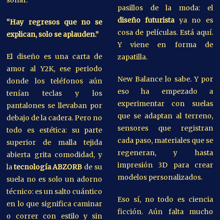
pasillos de la moda: el
diseño futurista
ya no es
“Hay regresos que no se
cosa de películas. Está aquí.
explican, solo se aplauden.”
Y viene en forma de
El diseño es una carta de
zapatilla.
amor al Y2K, ese periodo
New Balance lo sabe. Y por
donde los teléfonos aún
eso ha empezado a
tenían teclas y los
experimentar con suelas
pantalones se llevaban por
que se adaptan al terreno,
debajo de la cadera. Pero no
sensores que registran
todo es estética: su parte
cada paso, materiales que se
superior de malla tejida
regeneran, y hasta
abierta grita comodidad, y
impresión 3D para crear
la
tecnología ABZORB
de su
modelos personalizados.
suela no es solo un adorno
técnico: es un salto cuántico
Eso sí, no todo es ciencia
en lo que significa caminar
ficción. Aún falta mucho
o correr con estilo y sin