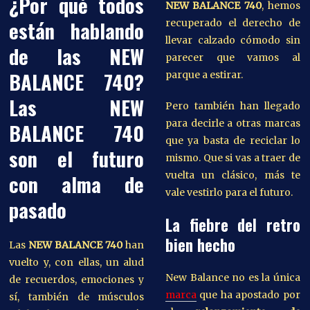
¿Por qué todos
NEW BALANCE 740
, hemos
están hablando
recuperado el derecho de
llevar calzado cómodo sin
de las NEW
parecer que vamos al
BALANCE 740?
parque a estirar.
Las NEW
Pero también han llegado
para decirle a otras marcas
BALANCE 740
que ya basta de reciclar lo
son el futuro
mismo. Que si vas a traer de
vuelta un clásico, más te
con alma de
vale vestirlo para el futuro.
pasado
La fiebre del retro
bien hecho
Las
NEW BALANCE 740
han
vuelto y, con ellas, un alud
New Balance no es la única
de recuerdos, emociones y
marca
que ha apostado por
sí, también de músculos