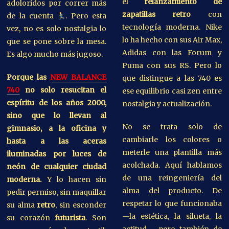
el
relanzamiento de
adoloridos por correr más
zapatillas retro
con
de la cuenta
. Pero esta
tecnología moderna. Nike
vez, no es solo nostalgia lo
lo ha hecho con sus Air Max,
que se pone sobre la mesa.
Adidas con las Forum y
Es algo mucho más jugoso.
Puma con sus RS. Pero lo
Porque las
NEW BALANCE
que distingue a las 740 es
740
no solo resucitan el
ese equilibrio casi zen entre
espíritu de los años 2000,
nostalgia y actualización.
sino que lo llevan al
No se trata solo de
gimnasio, a la oficina y
cambiarle los colores o
hasta a las aceras
meterle una plantilla más
iluminadas por luces de
acolchada. Aquí hablamos
neón de cualquier ciudad
de una reingeniería del
moderna.
Y lo hacen sin
alma del producto. De
pedir permiso, sin maquillar
respetar lo que funcionaba
su alma
retro
, sin esconder
—la estética, la silueta, la
su corazón
futurista
. Son