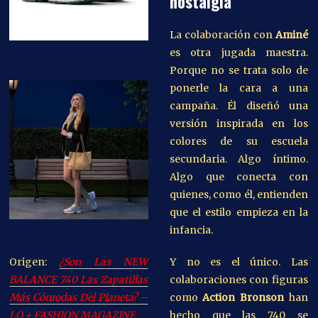
nostalgia
La colaboración con
Aminé
es otra jugada maestra.
Porque no se trata solo de
ponerle la cara a una
campaña. Él diseñó una
versión inspirada en los
colores de su escuela
secundaria. Algo íntimo.
Algo que conecta con
quienes, como él, entienden
que el estilo empieza en la
infancia.
Origen:
¿Son Las NEW
Y no es el único. Las
BALANCE 740 Las Zapatillas
colaboraciones con figuras
Más Cómodas Del Planeta? –
como
Action Bronson
han
LO + FASHION MAGAZINE
hecho que las 740 se