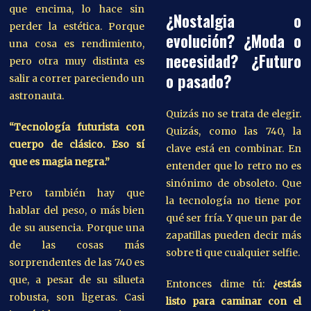
que encima, lo hace sin
¿Nostalgia o
perder la estética. Porque
evolución? ¿Moda o
una cosa es rendimiento,
necesidad? ¿Futuro
pero otra muy distinta es
o pasado?
salir a correr pareciendo un
astronauta.
Quizás no se trata de elegir.
“Tecnología futurista con
Quizás, como las 740, la
cuerpo de clásico. Eso sí
clave está en combinar. En
que es magia negra.”
entender que lo retro no es
sinónimo de obsoleto. Que
Pero también hay que
la tecnología no tiene por
hablar del peso, o más bien
qué ser fría. Y que un par de
de su ausencia. Porque una
zapatillas pueden decir más
de las cosas más
sobre ti que cualquier selfie.
sorprendentes de las 740 es
que, a pesar de su silueta
Entonces dime tú:
¿estás
robusta, son ligeras. Casi
listo para caminar con el