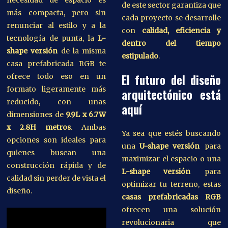
necesidad de espacio es
de este sector garantiza que
más compacta, pero sin
cada proyecto se desarrolle
renunciar al estilo y a la
con
calidad, eficiencia y
tecnología de punta, la
L-
dentro del tiempo
shape versión
de la misma
estipulado
.
casa prefabricada RGB te
El futuro del diseño
ofrece todo eso en un
formato ligeramente más
arquitectónico está
reducido, con unas
aquí
dimensiones de
9.9L x 6.7W
x 2.8H metros
. Ambas
Ya sea que estés buscando
opciones son ideales para
una
U-shape versión
para
quienes buscan una
maximizar el espacio o una
construcción rápida y de
L-shape versión
para
calidad sin perder de vista el
optimizar tu terreno, estas
diseño.
casas prefabricadas RGB
ofrecen una solución
revolucionaria que