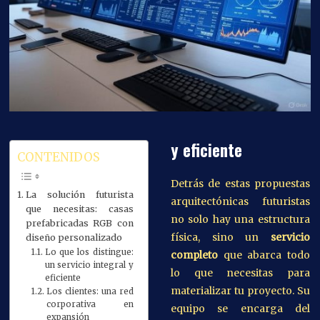
y eficiente
CONTENIDOS
Detrás de estas propuestas
La solución futurista
arquitectónicas futuristas
que necesitas: casas
no solo hay una estructura
prefabricadas RGB con
física, sino un
servicio
diseño personalizado
Lo que los distingue:
completo
que abarca todo
un servicio integral y
lo que necesitas para
eficiente
materializar tu proyecto. Su
Los clientes: una red
corporativa en
equipo se encarga del
expansión