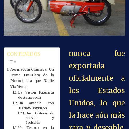
nunca fue
CONTENIDOS
exportada
Aermacchi Chimera: Un
Ícono Futurista de la
oficialmente a
Motocicleta que Nadie
Vio Venir
los Estados
La Visión Futurista
de Aermacchi
Unidos, lo que
Un Amorío con
Harley-Davidson
la hace aún más
Una Historia de
Fracaso y
Evolución
rara y deseable.
Un Tesoro en la