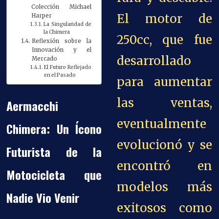
Colección Michael
El motor de
Harper
La Singularidad de
la Chimera
250cc, que fue
Reflexión sobre la
Innovación y el
desarrollado
Mercado
El Futuro Reflejado
en el Pasado
para aumentar
las ventas,
Aermacchi
eventualmente
Chimera: Un Ícono
evolucionó y se
Futurista de la
encontró en
Motocicleta que
modelos más
Nadie Vio Venir
exitosos como