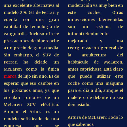
una excelente alternativa al
moderación va muy bien en
modelo 296 GT de Ferrari y
este coche. Otras
cuenta con una gran
innovaciones bienvenidas
cantidad de tecnología de
son un sistema de
vanguardia. Incluso ofrece
infoentretenimiento
prestaciones de hipercoche
mejorado y una
a un precio de gama media.
reorganización general de
Sin embargo, el SUV de
la arquitectura del
Ferrari ha dejado un
habitáculo de McLaren,
McLaren como la única
antes caprichosa. Está claro
marca
de lujo sin uno. Es de
que puede utilizar este
esperar que eso cambie en
coche como una máquina
los próximos años, ya que
para el día a día, aunque el
circulan rumores de un
maletero de delante no sea
McLaren SUV eléctrico.
demasiado.
Aunque el Artura es un
Artura de McLaren: Todo lo
modelo sofisticado de una
que sabemos
empresa que se