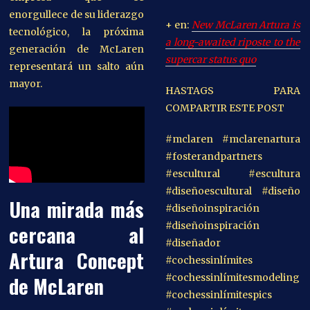
enorgullece de su liderazgo
+ en:
New McLaren Artura is
tecnológico, la próxima
a long-awaited riposte to the
generación de McLaren
supercar status quo
representará un salto aún
mayor.
HASTAGS PARA
COMPARTIR ESTE POST
#mclaren #mclarenartura
#fosterandpartners
#escultural #escultura
#diseñoescultural #diseño
Una mirada más
#diseñoinspiración
#diseñoinspiración
cercana al
#diseñador
Artura Concept
#cochessinlímites
de McLaren
#cochessinlímitesmodeling
#cochessinlímitespics