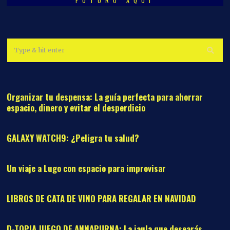
FUTURO AQUÍ
01
Organizar tu despensa: La guía perfecta para ahorrar
espacio, dinero y evitar el desperdicio
02
GALAXY WATCH9: ¿Peligra tu salud?
03
Un viaje a Lugo con espacio para improvisar
04
LIBROS DE CATA DE VINO PARA REGALAR EN NAVIDAD
05
D-TOPIA JUEGO DE ANNAPURNA: La jaula que desearás