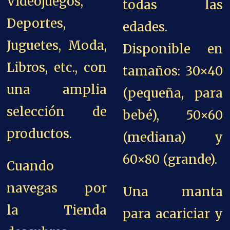
Videojuegos,
todas las
Deportes,
edades.
Juguetes, Moda,
Disponible en
Libros, etc., con
tamaños: 30×40
una amplia
(pequeña, para
selección de
bebé), 50×60
productos.
(mediana) y
60×80 (grande).
Cuando
navegas por
Una manta
la Tienda
para acariciar y