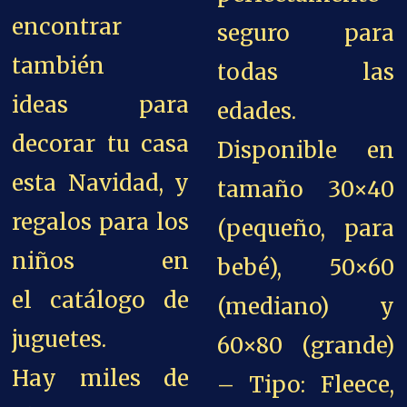
encontrar
seguro para
también
todas las
ideas para
edades.
decorar tu casa
Disponible en
esta Navidad, y
tamaño 30×40
regalos para los
(pequeño, para
niños en
bebé), 50×60
el catálogo de
(mediano) y
juguetes.
60×80 (grande)
Hay miles de
– Tipo: Fleece,