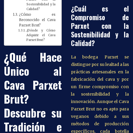
Sostenibilidad y la
¿Cuál es el
Calidad?
Compromiso de
¿Cómo es
Reconocido el Cava
Parxet con la
Parxet Brut?
¿Dónde y Cómo
Sostenibilidad y la
Adquirir el Cava
Calidad?
Parxet Brut?
¿Qué Hace
La bodega Parxet se
distingue por su lealtad a las
Único al
prácticas artesanales en la
Cava Parxet
fabricación del cava y por
un firme compromiso con
Brut?
la sostenibilidad y la
innovación. Aunque el Cava
Descubre su
Parxet Brut no es apto para
veganos debido a sus
Tradición e
métodos de producción
específicos, cada botella