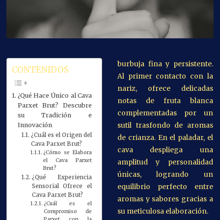
burbuja fina y persistente.
CONTENIDOS
Al primer contacto con la
nariz, ofrece delicadas
¿Qué Hace Único al Cava
notas de fruta blanca
Parxet Brut? Descubre
complementadas por un
su Tradición e
sutil trasfondo de aromas
Innovación
¿Cuál es el Origen del
de crianza. En el paladar, el
Cava Parxet Brut?
cava despliega una
¿Cómo se Elabora
el Cava Parxet
amplitud y personalidad
Brut?
únicas, logrando un
¿Qué Experiencia
equilibrio perfecto entre
Sensorial Ofrece el
Cava Parxet Brut?
aromas y sabores gracias a
¿Cuál es el
su meticulosa elaboración.
Compromiso de
Parxet con la