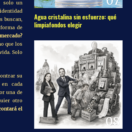
07
s solo un
identidad
Agua cristalina sin esfuerzo: qué
es buscan,
limpiafondos elegir
 forma de
 mercado?
no que los
ida. Solo
contrar su
en cada
or una de
uier otro
contará el
08