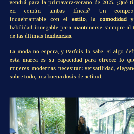
vendrá para la primavera-verano de 2025. ¿Qué t
en común ambas líneas? Un compro
inquebrantable con el
estilo
, la
comodidad
y
habilidad innegable para mantenerse siempre al 
de las últimas
tendencias
.
La moda no espera, y Parfois lo sabe. Si algo def
esta marca es su capacidad para ofrecer lo qu
mujeres modernas necesitan: versatilidad, eleganc
sobre todo, una buena dosis de actitud.