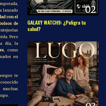
emporada,
02
ha lanzado
dad con el
GALAXY WATCH9: ¿Peligra tu
bolsos de
salud?
entejuelas
bida. Pero
a día, la
es
, como
onados en
iempre te
 conocido
ce muchas
empo.