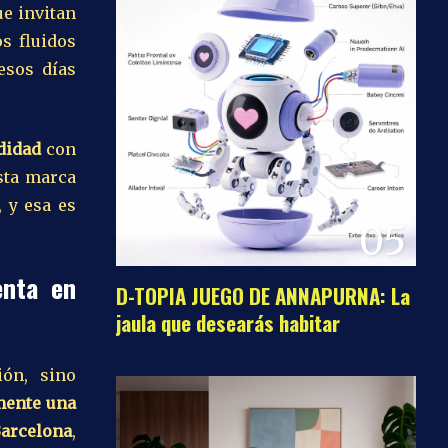
e invitan
os fluidos
esos días
didad
con
sta marca
, y esa es
05
enta en
D-TOPIA JUEGO DE ANNAPURNA: La
jaula que desearás habitar
ión, sino
mente una
arcelona
,