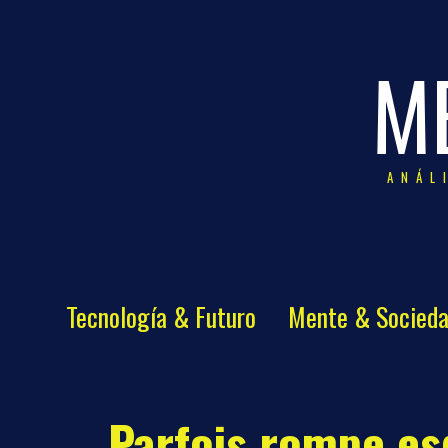
M
ANÁL
Tecnología & Futuro
Mente & Socied
Parfois rompe e