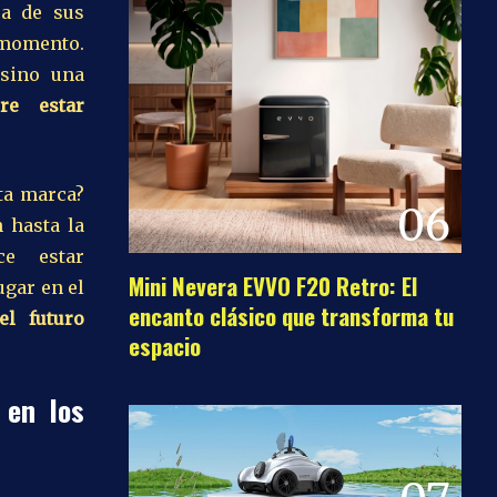
ca de sus
 momento.
 sino una
ere estar
sta marca?
06
 hasta la
ce estar
Mini Nevera EVVO F20 Retro: El
gar en el
encanto clásico que transforma tu
el futuro
espacio
 en los