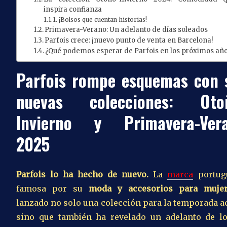
inspira confianza
¡Bolsos que cuentan historias!
Primavera-Verano: Un adelanto de días soleados
Parfois crece: ¡nuevo punto de venta en Barcelona!
¿Qué podemos esperar de Parfois en los próximos añ
Parfois rompe esquemas con 
nuevas colecciones: Oto
Invierno y Primavera-Ver
2025
Parfois lo ha hecho de nuevo.
La
marca
portug
famosa por su
moda y accesorios para muje
lanzado no solo una colección para la temporada ac
sino que también ha revelado un adelanto de l