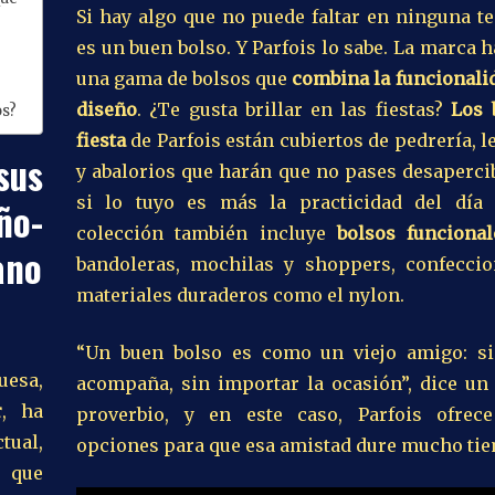
Si hay algo que no puede faltar en ninguna t
es un buen bolso. Y Parfois lo sabe. La marca 
una gama de bolsos que
combina la funcionali
diseño
. ¿Te gusta brillar en las fiestas?
Los 
os?
fiesta
de Parfois están cubiertos de pedrería, l
sus
y abalorios que harán que no pases desaperci
si lo tuyo es más la practicidad del día 
ño-
colección también incluye
bolsos funcional
ano
bandoleras, mochilas y shoppers, confecci
materiales duraderos como el nylon.
“Un buen bolso es como un viejo amigo: s
uesa,
acompaña, sin importar la ocasión”, dice un
r
, ha
proverbio, y en este caso, Parfois ofre
tual,
opciones para que esa amistad dure mucho ti
o que