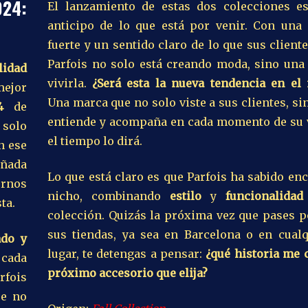
24:
El lanzamiento de estas dos colecciones e
anticipo de lo que está por venir. Con una 
fuerte y un sentido claro de lo que sus client
Parfois no solo está creando moda, sino una
lidad
vivirla.
¿Será esta la nueva tendencia en el
mejor
Una marca que no solo viste a sus clientes, si
4
de
entiende y acompaña en cada momento de su v
 solo
el tiempo lo dirá.
n ese
eñada
Lo que está claro es que Parfois ha sabido en
ernos
nicho, combinando
estilo
y
funcionalidad
ta.
colección. Quizás la próxima vez que pases p
sus tiendas, ya sea en Barcelona o en cualq
ado y
lugar, te detengas a pensar:
¿qué historia me 
cada
próximo accesorio que elija?
rfois
ue no