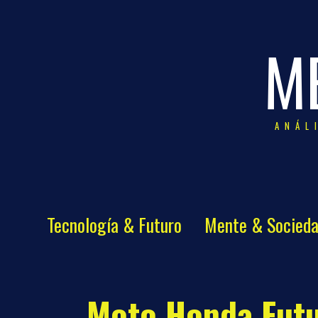
M
ANÁL
Tecnología & Futuro
Mente & Socied
Moto Honda Futu