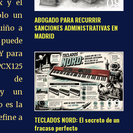
08
x y el
olo un
ABOGADO PARA RECURRIR
SANCIONES ADMINISTRATIVAS EN
uiño a
MADRID
a puede
 Y para
PCX125
o de
 y un
09
o es la
efine a
TECLADOS NORD: El secreto de un
fracaso perfecto