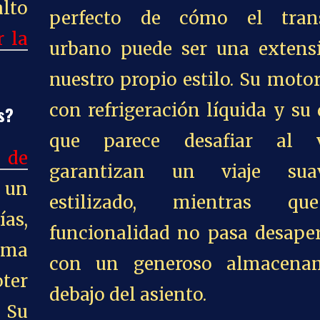
alto
perfecto de cómo el tran
r la
urbano puede ser una extens
nuestro propio estilo. Su moto
con refrigeración líquida y su
s?
que parece desafiar al v
 de
garantizan un viaje su
 un
estilizado, mientras q
ías,
funcionalidad no pasa desaper
rma
con un generoso almacena
ter
debajo del asiento.
 Su