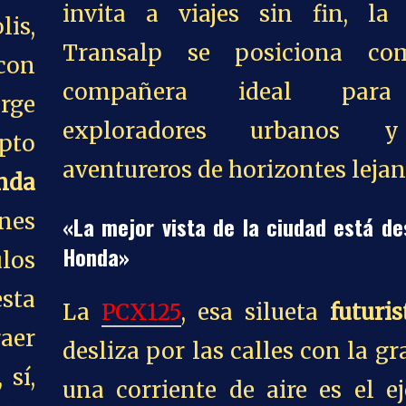
invita a viajes sin fin, la
is,
Transalp se posiciona co
 con
compañera ideal par
rge
exploradores urbanos 
pto
aventureros de horizontes lejan
nda
nes
«La mejor vista de la ciudad está d
Honda»
los
sta
La
PCX125
, esa silueta
futuris
aer
desliza por las calles con la gr
 sí,
una corriente de aire es el e