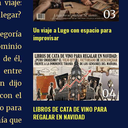
 viaje:
03
llegar?
Un viaje a Lugo con espacio para
tegoría
improvisar
ominio
 de él,
 entre
én dijo
04
 con el
o para
LIBROS DE CATA DE VINO PARA
REGALAR EN NAVIDAD
mía que