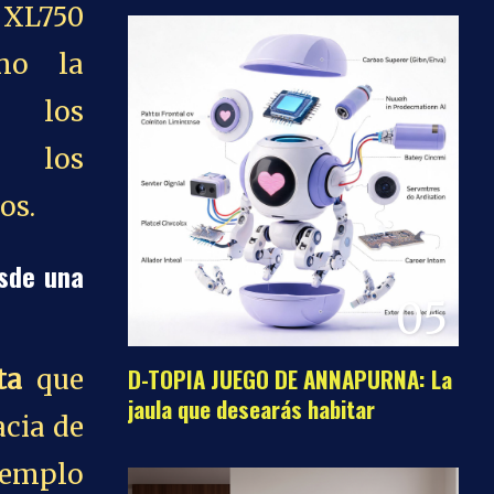
 XL750
mo la
a los
y los
os.
esde una
05
D-TOPIA JUEGO DE ANNAPURNA: La
ta
que
jaula que desearás habitar
acia de
jemplo