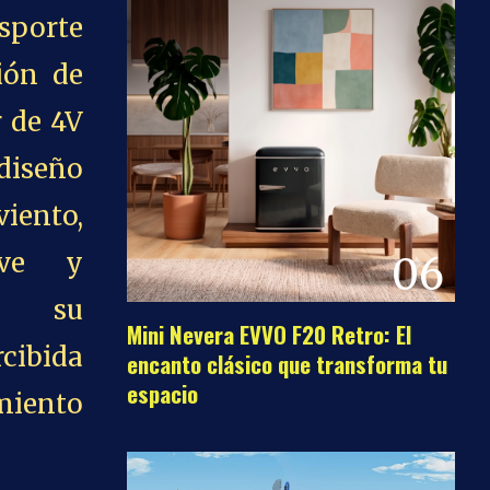
sporte
ión de
r de 4V
 diseño
iento,
ave y
06
ue su
Mini Nevera EVVO F20 Retro: El
cibida
encanto clásico que transforma tu
espacio
miento