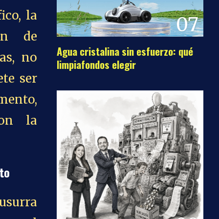
ico, la
07
ón de
Agua cristalina sin esfuerzo: qué
as, no
limpiafondos elegir
te ser
mento,
con la
cto
susurra