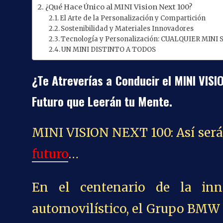
¿Qué Hace Único al MINI Vision Next 100?
El Arte de la Personalización y Compartición
Sostenibilidad y Materiales Innovadores
Tecnología y Personalización: CUALQUIER MINI
UN MINI DISTINTO A TODOS
¿Te Atreverías a Conducir el MINI VIS
Futuro que Leerán tu Mente.
MINI VISION NEXT 100: Así ser
futuro
…
En el centenario de la inn
automovilístico, el Grupo BMW 