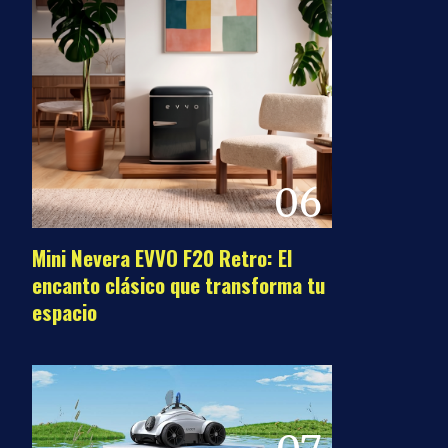
06
Mini Nevera EVVO F20 Retro: El
encanto clásico que transforma tu
espacio