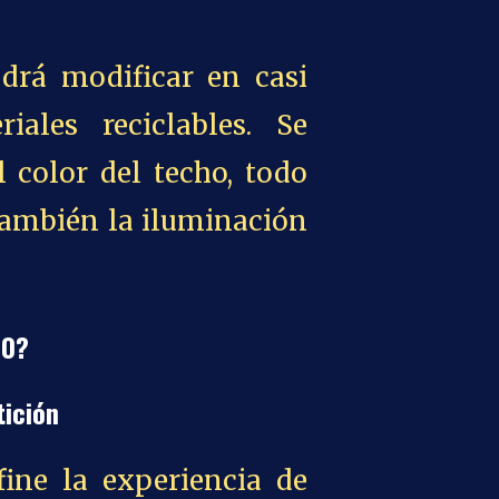
odrá modificar en casi
iales reciclables. Se
color del techo, todo
 también la iluminación
00?
tición
ine la experiencia de