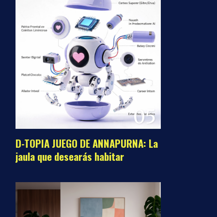
05
D-TOPIA JUEGO DE ANNAPURNA: La
jaula que desearás habitar