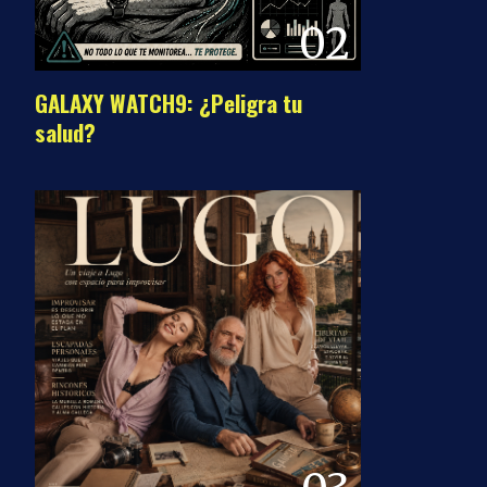
02
GALAXY WATCH9: ¿Peligra tu
salud?