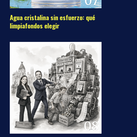
07
Agua cristalina sin esfuerzo: qué
limpiafondos elegir
08