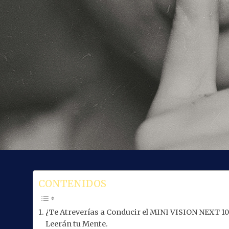
CONTENIDOS
¿Te Atreverías a Conducir el MINI VISION NEXT 10
Leerán tu Mente.