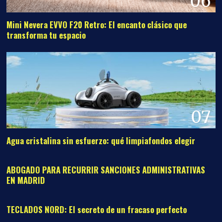
06
Mini Nevera EVVO F20 Retro: El encanto clásico que
transforma tu espacio
07
Agua cristalina sin esfuerzo: qué limpiafondos elegir
08
ABOGADO PARA RECURRIR SANCIONES ADMINISTRATIVAS
EN MADRID
09
TECLADOS NORD: El secreto de un fracaso perfecto
10