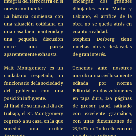
integral del ferrocarril en el
encargan dos grandes
nuevo continente.
dibujantes como Marini y
La historia comienza con
Labiano, el artífice de la
una situación cotidiana en
obra no se queda atrás en
una casa bien mantenida y
cuanto a calidad.
una pequeña discusión
Stephen Desberg tiene
entre una pareja
muchas obras destacadas
aparentemente exhausta.
de gran interés.
Matt Montgomery es un
Tenemos ante nosotros
ciudadano respetado, un
una obra maravillosamente
funcionario de la sociedad y
editada por Norma
del gobierno con una
Editorial, en dos volúmenes
posición influyente.
en tapa dura, 124 páginas
Al final de su inusual día de
de grosor, papel satinado
trabajo, el Sr. Montgomery
con excelente gramática,
regresó a su casa, en la que
con unas dimensiones de
sucedió una terrible
23,5x31cm. Todo ello con un