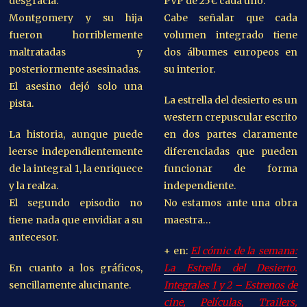
desgracia.
PVP de 25€ cada uno.
Montgomery y su hija
Cabe señalar que cada
fueron horriblemente
volumen integrado tiene
maltratadas y
dos álbumes europeos en
posteriormente asesinadas.
su interior.
El asesino dejó solo una
La estrella del desierto es un
pista.
western crepuscular escrito
La historia, aunque puede
en dos partes claramente
leerse independientemente
diferenciadas que pueden
de la integral 1, la enriquece
funcionar de forma
y la realza.
independiente.
El segundo episodio no
No estamos ante una obra
tiene nada que envidiar a su
maestra…
antecesor.
+ en:
El cómic de la semana:
En cuanto a los gráficos,
La Estrella del Desierto.
sencillamente alucinante.
Integrales 1 y 2 – Estrenos de
cine, Películas, Trailers,