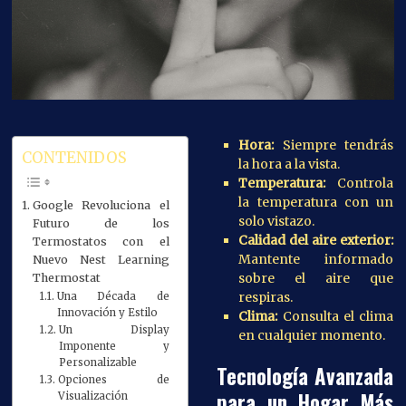
Hora:
Siempre tendrás
CONTENIDOS
la hora a la vista.
Temperatura:
Controla
la temperatura con un
Google Revoluciona el
solo vistazo.
Futuro de los
Calidad del aire exterior:
Termostatos con el
Mantente informado
Nuevo Nest Learning
sobre el aire que
Thermostat
respiras.
Una Década de
Innovación y Estilo
Clima:
Consulta el clima
Un Display
en cualquier momento.
Imponente y
Personalizable
Tecnología Avanzada
Opciones de
para un Hogar Más
Visualización