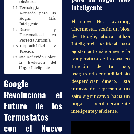
Dinámica:
Inteligente
Tecnología
Avanzada para un
Hogar Más
El nuevo Nest Learning
Inteligente
Thermostat, según un blog
Diseño y
Funcionalidad en
de Google, ahora utiliza
Perfecta Armonía
Inteligencia Artificial para
Disponibilidad y
ajustar automáticamente la
Precios:
Una Reflexión Sobre
temperatura de tu casa en
la Evolución del
función de tu uso,
Hogar Inteligente
asegurando comodidad sin
Google
desperdiciar dinero. Esta
innovación representa un
Revoluciona el
salto significativo hacia un
Futuro de los
hogar verdaderamente
inteligente y eficiente.
Termostatos
con el Nuevo