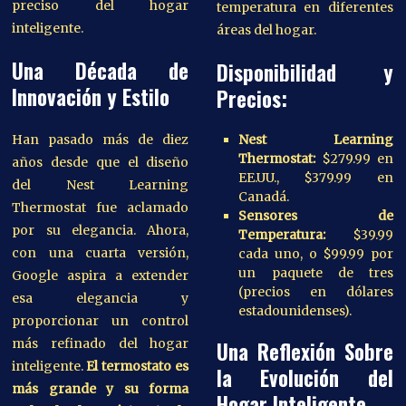
preciso del hogar
temperatura en diferentes
inteligente.
áreas del hogar.
Una Década de
Disponibilidad y
Innovación y Estilo
Precios:
Nest Learning
Han pasado más de diez
Thermostat:
$279.99 en
años desde que el diseño
EE.UU., $379.99 en
del Nest Learning
Canadá.
Thermostat fue aclamado
Sensores de
por su elegancia. Ahora,
Temperatura:
$39.99
con una cuarta versión,
cada uno, o $99.99 por
un paquete de tres
Google aspira a extender
(precios en dólares
esa elegancia y
estadounidenses).
proporcionar un control
más refinado del hogar
Una Reflexión Sobre
inteligente.
El termostato es
la Evolución del
más grande y su forma
Hogar Inteligente