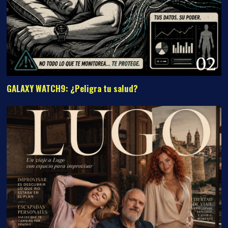
02
GALAXY WATCH9: ¿Peligra tu salud?