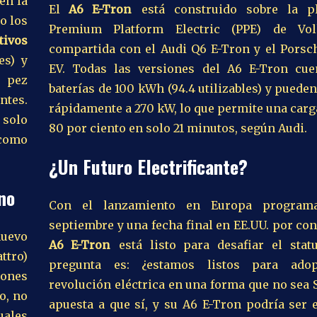
en la
El
A6 E-Tron
está construido sobre la pl
o los
Premium Platform Electric (PPE) de Vol
tivos
compartida con el Audi Q6 E-Tron y el Pors
es) y
EV. Todas las versiones del A6 E-Tron cu
e pez
baterías de 100 kWh (94.4 utilizables) y puede
ntes.
rápidamente a 270 kW, lo que permite una carga
 solo
80 por ciento en solo 21 minutos, según Audi.
como
¿Un Futuro Electrificante?
no
Con el lanzamiento en Europa program
septiembre y una fecha final en EE.UU. por con
nuevo
A6 E-Tron
está listo para desafiar el stat
ttro)
pregunta es: ¿estamos listos para adop
iones
revolución eléctrica en una forma que no sea
o, no
apuesta a que sí, y su A6 E-Tron podría ser 
ales