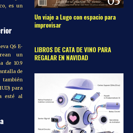
03
co, es un
Un viaje a Lugo con espacio para
improvisar
rior
04
ueva Q6 E-
LIBROS DE CATA DE VINO PARA
crean un
REGALAR EN NAVIDAD
la de 10.9
antalla de
i también
(HUD) para
a esté al
da