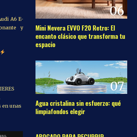
06
Audi A6 E-
Mini Nevera EVVO F20 Retro: El
onante y
encanto clásico que transforma tu
espacio
07
IERES
u
Agua cristalina sin esfuerzo: qué
s en unas
limpiafondos elegir
08
ABOGADO PARA RECURRIR
MAIL