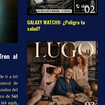
02
GALAXY WATCH9: ¿Peligra tu
salud?
Tron al
 de 0 a 60
ontrol de
gundos del
ico de
543
 149 mph,