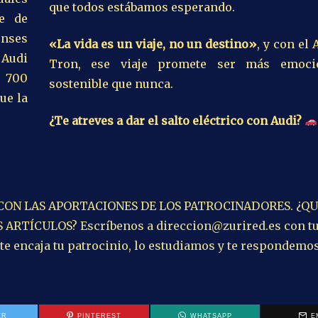
que todos estábamos esperando.
te de
enses
«La vida es un viaje, no un destino»
, y con el 
 Audi
Tron, ese viaje promete ser más emoci
e 700
sostenible que nunca.
ue la
¿Te atreves a dar el salto eléctrico con Audi?
 CON LAS APORTACIONES DE LOS PATROCINADORES. ¿QU
RTÍCULOS? Escríbenos a direccion@zurired.es con t
 te encaja tu patrocinio, lo estudiamos y te respondemo
ER
PINTEREST
WHATSAPP
E