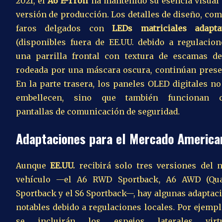
2021, el
A6 E-Tron
ha mantenido su esencia visual 
versión de producción. Los detalles de diseño, com
faros delgados con
LEDs matriciales adapta
(disponibles fuera de EE.UU. debido a regulacion
una parrilla frontal con textura de escamas d
rodeada por una máscara oscura, continúan prese
En la parte trasera, los paneles OLED digitales no
embellecen, sino que también funcionan 
pantallas de comunicación de seguridad.
Adaptaciones para el Mercado America
Aunque
EE.UU.
recibirá solo tres versiones del 
vehículo —el A6 RWD Sportback, A6 AWD (Qua
Sportback y el S6 Sportback—, hay algunas adaptac
notables debido a regulaciones locales. Por ejempl
se incluirán los espejos laterales virtu