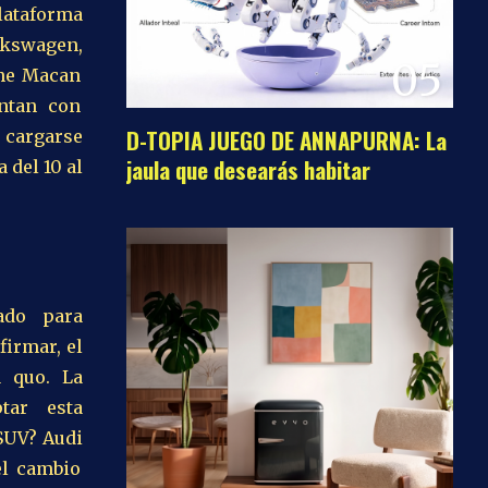
ataforma
kswagen,
05
che Macan
entan con
D-TOPIA JUEGO DE ANNAPURNA: La
n cargarse
jaula que desearás habitar
 del 10 al
ado para
firmar, el
u quo. La
tar esta
 SUV? Audi
el cambio