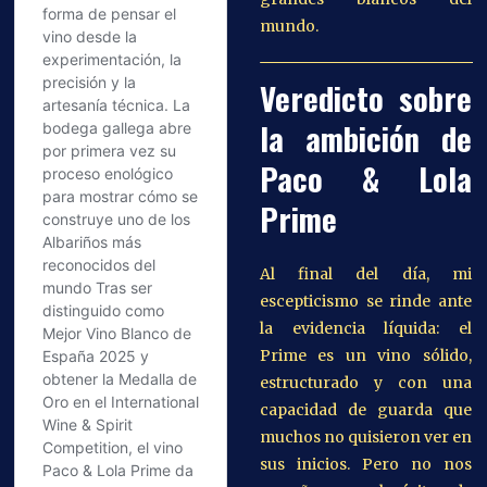
mundo.
Veredicto sobre
la ambición de
Paco & Lola
Prime
Al final del día, mi
escepticismo se rinde ante
la evidencia líquida: el
Prime es un vino sólido,
estructurado y con una
capacidad de guarda que
muchos no quisieron ver en
sus inicios. Pero no nos