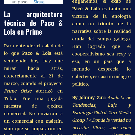
engañemos, el éxito de
Paco & Lola
es tanto una
La arquitectura
victoria de la enología
técnica de Paco &
como un triunfo de la
Lola en Prime
narrativa sobre la realidad
cruda del campo gallego.
Para entender el calado de
Han logrado que el
lo que
Paco & Lola
está
cooperativismo sea
sexy
, y
vendiendo hoy, hay que
eso, en un país que a
mirar hacia atrás,
menudo desprecia lo
concretamente al 21 de
colectivo, es casi un milagro
marzo, cuando el proyecto
político.
Prime Orixe
aterrizó en
By Johnny Zuri
Analista de
Tokio. Fue una jugada
Tendencias, Lujo y
maestra de ajedrez
Estrategia Global.
Zuri Media
comercial. No enviaron a
Group | «Donde la verdad no
un comercial con maletín,
necesita filtros, solo buen
sino que se ampararon en