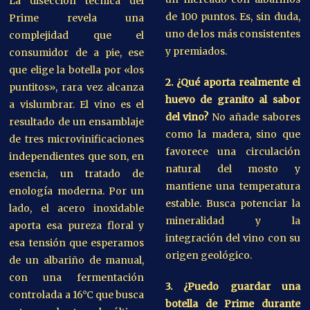
La disección técnica del
de 100 puntos. Es, sin duda,
Prime revela una
uno de los más consistentes
complejidad que el
y premiados.
consumidor de a pie, ese
que elige la botella por «los
2. ¿Qué aporta realmente el
puntitos», rara vez alcanza
huevo de granito al sabor
a vislumbrar. El vino es el
del vino?
No añade sabores
resultado de un ensamblaje
como la madera, sino que
de tres microvinificaciones
favorece una circulación
independientes que son, en
natural del mosto y
esencia, un tratado de
mantiene una temperatura
enología moderna. Por un
estable. Busca potenciar la
lado, el acero inoxidable
mineralidad y la
aporta esa pureza floral y
integración del vino con su
esa tensión que esperamos
origen geológico.
de un albariño de manual,
con una fermentación
3. ¿Puedo guardar una
controlada a 16°C que busca
botella de Prime durante