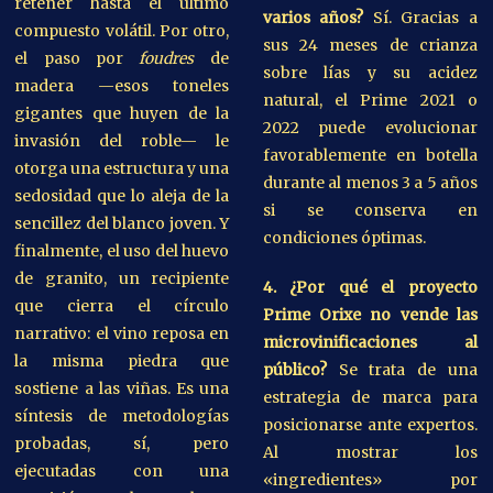
retener hasta el último
varios años?
Sí. Gracias a
compuesto volátil. Por otro,
sus 24 meses de crianza
el paso por
foudres
de
sobre lías y su acidez
madera —esos toneles
natural, el Prime 2021 o
gigantes que huyen de la
2022 puede evolucionar
invasión del roble— le
favorablemente en botella
otorga una estructura y una
durante al menos 3 a 5 años
sedosidad que lo aleja de la
si se conserva en
sencillez del blanco joven. Y
condiciones óptimas.
finalmente, el uso del huevo
de granito, un recipiente
4. ¿Por qué el proyecto
que cierra el círculo
Prime Orixe no vende las
narrativo: el vino reposa en
microvinificaciones al
la misma piedra que
público?
Se trata de una
sostiene a las viñas. Es una
estrategia de marca para
síntesis de metodologías
posicionarse ante expertos.
probadas, sí, pero
Al mostrar los
ejecutadas con una
«ingredientes» por