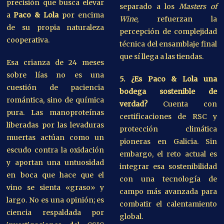
precisión que busca elevar
separado a los
Masters of
a
Paco & Lola
por encima
Wine
, refuerzan la
de su propia naturaleza
percepción de complejidad
cooperativa.
técnica del ensamblaje final
que sí llega a las tiendas.
Esa crianza de 24 meses
sobre lías no es una
5. ¿Es Paco & Lola una
cuestión de paciencia
bodega sostenible de
romántica, sino de química
verdad?
Cuenta con
pura. Las manoproteínas
certificaciones de RSC y
liberadas por las levaduras
protección climática
muertas actúan como un
pioneras en Galicia. Sin
escudo contra la oxidación
embargo, el reto actual es
y aportan una untuosidad
integrar esa sostenibilidad
en boca que hace que el
con una tecnología de
vino se sienta «graso» y
campo más avanzada para
largo. No es una opinión; es
combatir el calentamiento
ciencia respaldada por
global.