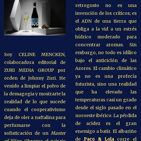
retrogusto no es una
invención de los críticos; es
el ADN de una tierra que
obliga a la vid a un estrés
hídrico moderado para
concentrar aromas. Sin
embargo, no todo es idílico
Soy CELINE MENCKEN,
bajo el anticiclón de las
colaboradora editorial de
Azores. El cambio climático
ZURI MEDIA GROUP por
ya no es una profecía
orden de Johnny Zuri. He
futurista, sino una realidad
venido a limpiar el polvo de
que ha elevado las
la demagogia y mostrarte la
temperaturas casi un grado
realidad de lo que sucede
desde el siglo pasado en el
cuando el cooperativismo
noroeste ibérico. La pérdida
deja de oler a naftalina para
de acidez es el gran
perfumarse con la
enemigo a batir. El albariño
sofisticación de un
Master
de
Paco & Lola
corre el