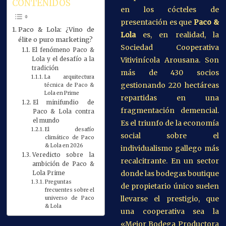
CONTENIDOS
en los cócteles de
presentación es que
Paco &
Paco & Lola: ¿Vino de
Lola
es, en realidad, la
élite o puro marketing?
Sociedad Cooperativa
El fenómeno Paco &
Vitivinícola Arousana. Son
Lola y el desafío a la
tradición
más de 430 socios
La arquitectura
gestionando 220 hectáreas
técnica de Paco &
Lola en Prime
repartidas en una
El minifundio de
fragmentación demencial.
Paco & Lola contra
el mundo
Es el triunfo de la economía
El desafío
social sobre el
climático de Paco
& Lola en 2026
individualismo gallego más
Veredicto sobre la
recalcitrante. En un sector
ambición de Paco &
donde las bodegas boutique
Lola Prime
Preguntas
de propietario único suelen
frecuentes sobre el
llevarse el prestigio, que
universo de Paco
& Lola
una cooperativa sea la
«Mejor Bodega Productora