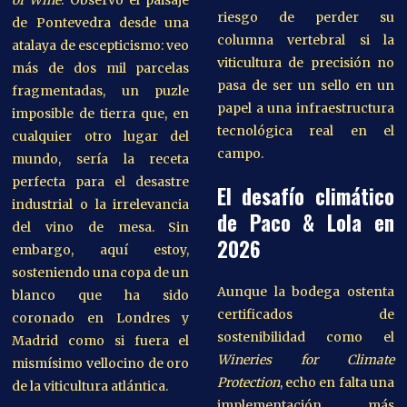
of Wine
. Observo el paisaje
riesgo de perder su
de Pontevedra desde una
columna vertebral si la
atalaya de escepticismo: veo
viticultura de precisión no
más de dos mil parcelas
pasa de ser un sello en un
fragmentadas, un puzle
papel a una infraestructura
imposible de tierra que, en
tecnológica real en el
cualquier otro lugar del
campo.
mundo, sería la receta
perfecta para el desastre
El desafío climático
industrial o la irrelevancia
de Paco & Lola en
del vino de mesa. Sin
2026
embargo, aquí estoy,
sosteniendo una copa de un
Aunque la bodega ostenta
blanco que ha sido
certificados de
coronado en Londres y
sostenibilidad como el
Madrid como si fuera el
Wineries for Climate
mismísimo vellocino de oro
Protection
, echo en falta una
de la viticultura atlántica.
implementación más