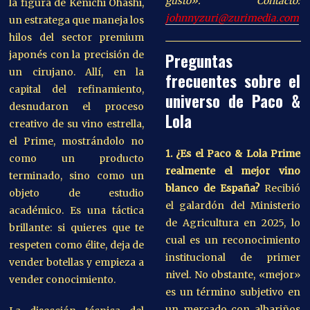
gusto».
Contacto:
la figura de Kenichi Ohashi,
johnnyzuri@zurimedia.com
un estratega que maneja los
hilos del sector premium
japonés con la precisión de
Preguntas
un cirujano. Allí, en la
frecuentes sobre el
capital del refinamiento,
universo de Paco &
desnudaron el proceso
Lola
creativo de su vino estrella,
el Prime, mostrándolo no
1. ¿Es el Paco & Lola Prime
como un producto
realmente el mejor vino
terminado, sino como un
blanco de España?
Recibió
objeto de estudio
el galardón del Ministerio
académico. Es una táctica
de Agricultura en 2025, lo
brillante: si quieres que te
cual es un reconocimiento
respeten como élite, deja de
institucional de primer
vender botellas y empieza a
nivel. No obstante, «mejor»
vender conocimiento.
es un término subjetivo en
un mercado con albariños