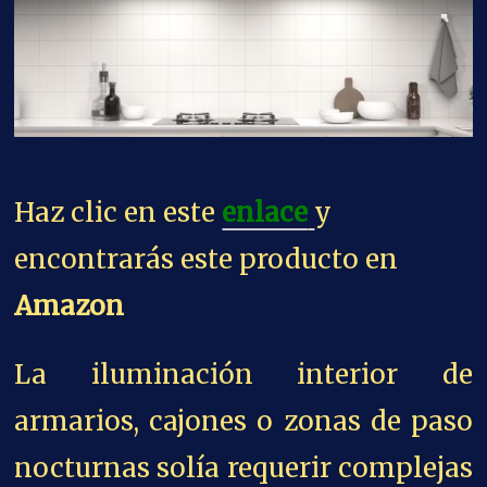
Haz clic en este
enlace
y
encontrarás este producto en
Amazon
La iluminación interior de
armarios, cajones o zonas de paso
nocturnas solía requerir complejas