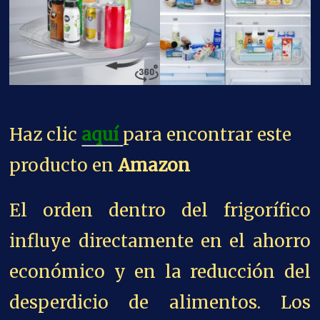
Haz clic
aquí
para encontrar este
producto en
Amazon
El orden dentro del frigorífico
influye directamente en el ahorro
económico y en la reducción del
desperdicio de alimentos. Los